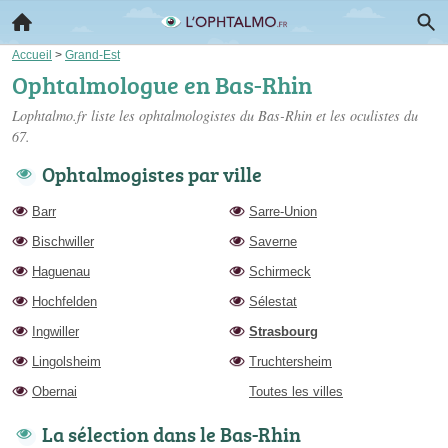
Accueil
>
Grand-Est
Ophtalmologue en Bas-Rhin
Lophtalmo.fr liste les
ophtalmologistes du Bas-Rhin
et les oculistes du
67.
Ophtalmogistes par ville
Barr
Sarre-Union
Bischwiller
Saverne
Haguenau
Schirmeck
Hochfelden
Sélestat
Ingwiller
Strasbourg
Lingolsheim
Truchtersheim
Obernai
Toutes les villes
La sélection dans le Bas-Rhin