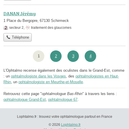
DANAN Jérémy
1 Place du Bergopre, 67130 Schirmeck
secteur 2
,
traitement des glaucomes
Téléphone
1
2
3
4
L'Ophtalmo recense également des oculistes dans le Grand-Est, comme
: un
ophtalmologiste dans les Vosges
, des
ophtalmologistes en Haut-
Rhin
, un
ophtalmologiste en Meurthe-et-Moselle
.
Retrouvez cette page "
ophtalmologue Bas-Rhin
" à travers les liens :
ophtalmologue Grand-Est
,
ophtalmologue 67
.
Lophtalmo.fr : trouvez votre ophtalmologue partout en France
© 2026
Lophtalmo.fr