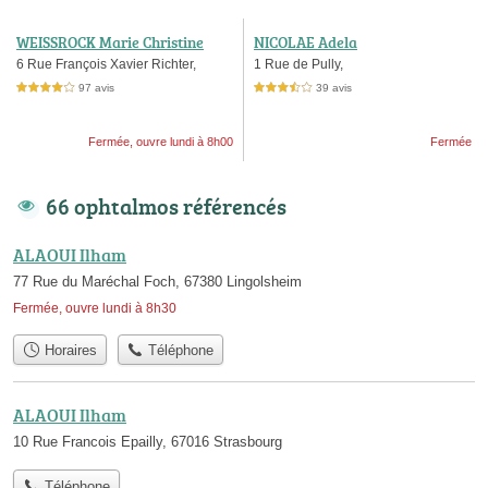
WEISSROCK Marie Christine
NICOLAE Adela
6 Rue François Xavier Richter,
1 Rue de Pully,
97 avis
39 avis
4,0 étoiles sur 5
3,5 étoiles sur 5
Fermée, ouvre lundi à 8h00
Fermée
66 ophtalmos référencés
ALAOUI Ilham
77 Rue du Maréchal Foch, 67380 Lingolsheim
Fermée, ouvre lundi à 8h30
Horaires
Téléphone
ALAOUI Ilham
10 Rue Francois Epailly, 67016 Strasbourg
Téléphone