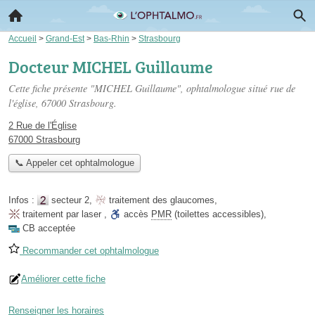
Accueil
>
Grand-Est
>
Bas-Rhin
>
Strasbourg
Docteur MICHEL Guillaume
Cette fiche présente "MICHEL Guillaume", ophtalmologue situé
rue de
l'église
, 67000 Strasbourg.
2 Rue de l'Église
67000 Strasbourg
📞 Appeler cet ophtalmologue
Infos :
secteur 2
,
traitement des glaucomes
,
traitement par laser
,
accès
PMR
(toilettes accessibles)
,
CB acceptée
Recommander cet ophtalmologue
Améliorer cette fiche
Renseigner les horaires