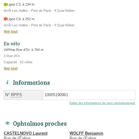
Ligne C3, à 234 m
Arrêt Les Halles - Pont de Paris - 9 Quai Kléber
Ligne C9, à 252 m
Arrêt Les Halles - Pont de Paris - 9 Quai Kléber
Voir tout
En vélo
Vél'Hop Rue d'Or, à 764 m
3 Rue d'Or
Capacité : 62 vélos
Voir tout
Informations
N°
RPPS
10005190961
Éditer les informations de mon ophtalmologue
Ophtalmos proches
CASTELNOVO Laurent
WOLFF Benjamin
Rue de l'Église
Rue de l'Église