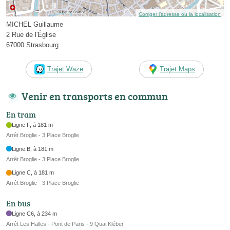
Corriger l’adresse ou la localisation
MICHEL Guillaume
2 Rue de l'Église
67000 Strasbourg
Trajet Waze
Trajet Maps
Venir en transports en commun
En tram
Ligne F, à 181 m
Arrêt Broglie - 3 Place Broglie
Ligne B, à 181 m
Arrêt Broglie - 3 Place Broglie
Ligne C, à 181 m
Arrêt Broglie - 3 Place Broglie
En bus
Ligne C6, à 234 m
Arrêt Les Halles - Pont de Paris - 9 Quai Kléber