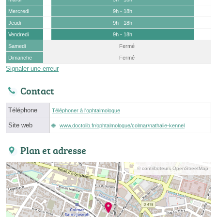
Mercredi
9h - 18h
Jeudi
9h - 18h
Vendredi
9h - 18h
Samedi
Fermé
Dimanche
Fermé
Signaler une erreur
Contact
Téléphone
Téléphoner à l'ophtalmologue
Site web
www.doctolib.fr/ophtalmologue/colmar/nathalie-kennel
Plan et adresse
© contributeurs OpenStreetMap