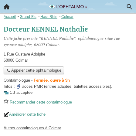
Accueil
>
Grand-Est
>
Haut-Rhin
>
Colmar
Docteur KENNEL Nathalie
Cette fiche présente "KENNEL Nathalie", ophtalmologue situé
rue
gustave adolphe
, 68000 Colmar.
1 Rue Gustave Adolphe
68000 Colmar
📞 Appeler cette ophtalmologue
Ophtalmologue
-
Fermée, ouvre à 9h
Infos :
accès
PMR
(entrée adaptée, toilettes accessibles)
,
CB acceptée
Recommander cette ophtalmologue
Améliorer cette fiche
Autres ophtalmologues à Colmar