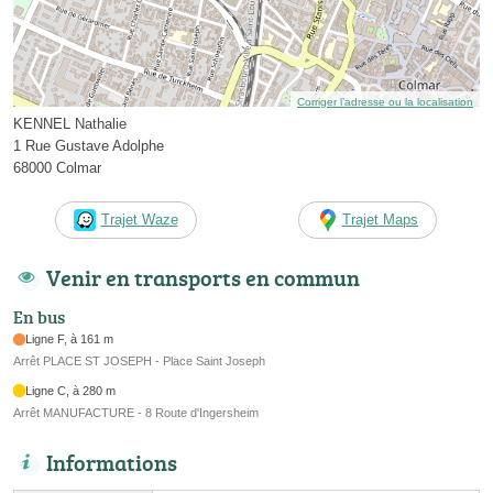
Corriger l’adresse ou la localisation
KENNEL Nathalie
1 Rue Gustave Adolphe
68000 Colmar
Trajet Waze
Trajet Maps
Venir en transports en commun
En bus
Ligne F, à 161 m
Arrêt PLACE ST JOSEPH - Place Saint Joseph
Ligne C, à 280 m
Arrêt MANUFACTURE - 8 Route d'Ingersheim
Informations