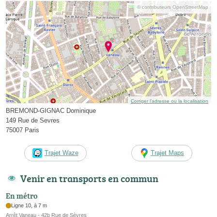
© contributeurs OpenStreetMap
Corriger l’adresse ou la localisation
BREMOND-GIGNAC Dominique
149 Rue de Sevres
75007 Paris
Trajet Waze
Trajet Maps
Venir en transports en commun
En métro
Ligne 10, à 7 m
Arrêt Vaneau - 42b Rue de Sèvres