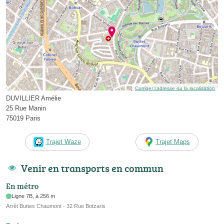
Corriger l’adresse ou la localisation
DUVILLIER Amélie
25 Rue Manin
75019 Paris
Trajet Waze
Trajet Maps
Venir en transports en commun
En métro
Ligne 7B, à 256 m
Arrêt Buttes Chaumont - 32 Rue Botzaris