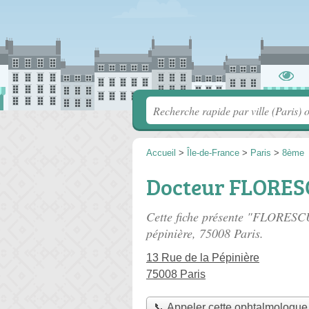
Accueil
>
Île-de-France
>
Paris
>
8ème
Docteur FLORES
Cette fiche présente "FLORESC
pépinière
, 75008 Paris.
13 Rue de la Pépinière
75008 Paris
📞 Appeler cette ophtalmologue