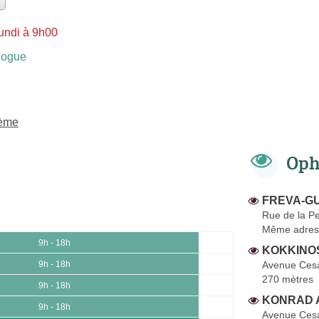
undi à 9h00
logue
8ème
Oph
FREVA-GU
Rue de la Pe
Même adres
9h - 18h
KOKKINOS 
Avenue Cesa
9h - 18h
270 mètres
9h - 18h
KONRAD A
9h - 18h
Avenue Cesa