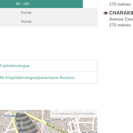
270 mètres
9h - 18h
CHARAKID
Fermé
Avenue Cesa
Fermé
270 mètres
l'ophtalmologue
ib.fr/ophtalmologue/paris/oana-florescu
© contributeurs OpenStreetMap