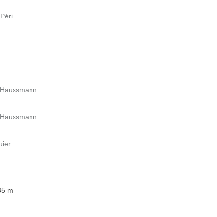
 Péri
e
rd Haussmann
rd Haussmann
uier
 35 m