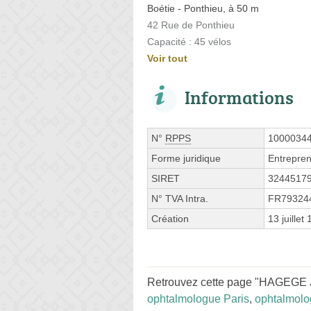
Boétie - Ponthieu, à 50 m
42 Rue de Ponthieu
Capacité : 45 vélos
Voir tout
Informations
N°
RPPS
1000034
Forme juridique
Entrepren
SIRET
3244517
N° TVA Intra.
FR79324
Création
13 juillet
Retrouvez cette page "HAGEGE J
ophtalmologue Paris
,
ophtalmol