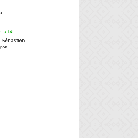
s
qu'à 19h
Sébastien
gton