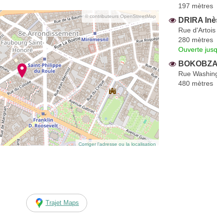
197 mètres
© contributeurs OpenStreetMap
DRIRA Inè
Rue d'Artois
280 mètres
Ouverte jus
BOKOBZA 
Rue Washin
480 mètres
Corriger l’adresse ou la localisation
Trajet Maps