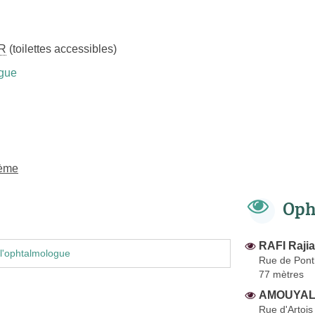
R
(toilettes accessibles)
gue
8ème
Oph
RAFI Rajia
l'ophtalmologue
Rue de Pont
77 mètres
AMOUYAL 
Rue d'Artois