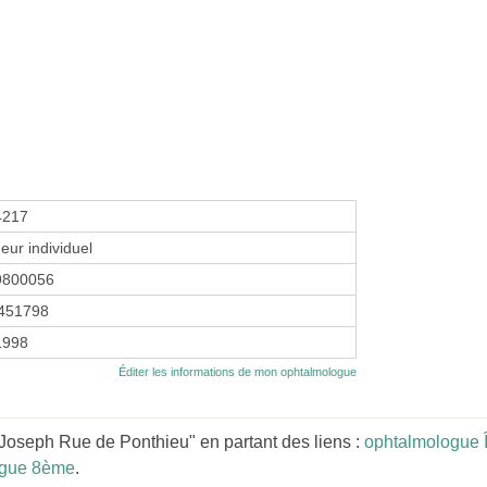
4217
eur individuel
9800056
451798
 1998
Éditer les informations de mon ophtalmologue
oseph Rue de Ponthieu" en partant des liens :
ophtalmologue 
ogue 8ème
.