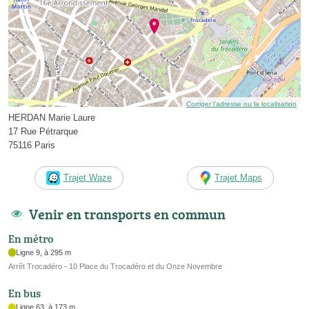
Corriger l’adresse ou la localisation
HERDAN Marie Laure
17 Rue Pétrarque
75116 Paris
Trajet Waze
Trajet Maps
Venir en transports en commun
En métro
Ligne 9, à 295 m
Arrêt Trocadéro - 10 Place du Trocadéro et du Onze Novembre
En bus
Ligne 63, à 173 m