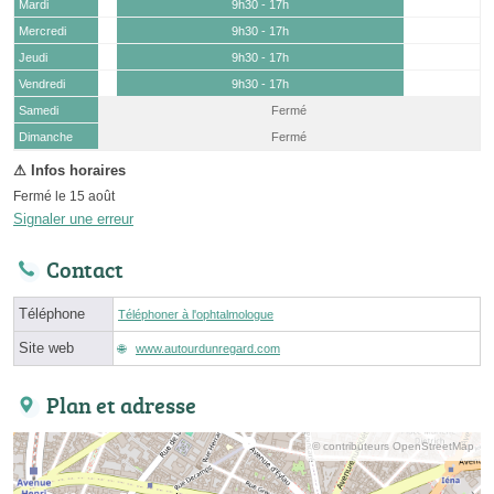
Mardi
9h30 - 17h
Mercredi
9h30 - 17h
Jeudi
9h30 - 17h
Vendredi
9h30 - 17h
Samedi
Fermé
(15 août)
Dimanche
Fermé
Fermé le 15 août
Signaler une erreur
Contact
Téléphone
Téléphoner à l'ophtalmologue
Site web
www.autourdunregard.com
Plan et adresse
© contributeurs OpenStreetMap