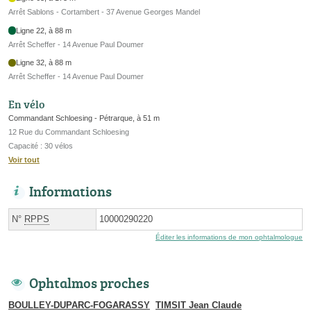
Arrêt Sablons - Cortambert - 37 Avenue Georges Mandel
Ligne 22, à 88 m
Arrêt Scheffer - 14 Avenue Paul Doumer
Ligne 32, à 88 m
Arrêt Scheffer - 14 Avenue Paul Doumer
En vélo
Commandant Schloesing - Pétrarque, à 51 m
12 Rue du Commandant Schloesing
Capacité : 30 vélos
Voir tout
Informations
N°
RPPS
10000290220
Éditer les informations de mon ophtalmologue
Ophtalmos proches
BOULLEY-DUPARC-FOGARASSY
TIMSIT Jean Claude