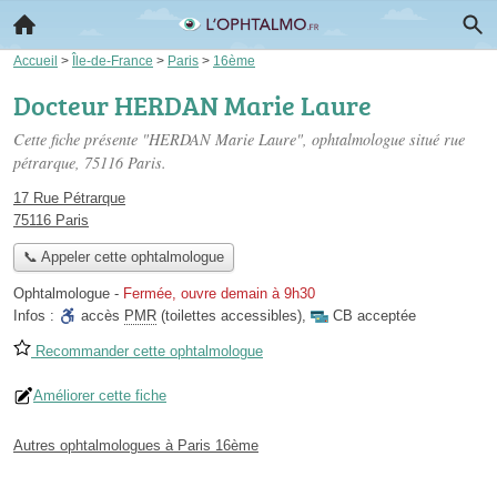
Accueil
>
Île-de-France
>
Paris
>
16ème
Docteur HERDAN Marie Laure
Cette fiche présente "HERDAN Marie Laure", ophtalmologue situé
rue
pétrarque
, 75116 Paris.
17 Rue Pétrarque
75116 Paris
📞 Appeler cette ophtalmologue
Ophtalmologue
-
Fermée, ouvre demain à 9h30
Infos :
accès
PMR
(toilettes accessibles)
,
CB acceptée
Recommander cette ophtalmologue
Améliorer cette fiche
Autres ophtalmologues à Paris 16ème