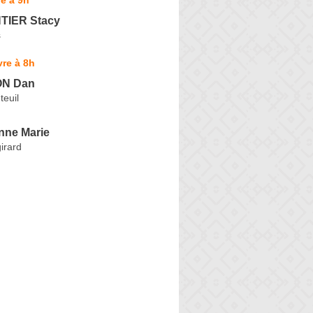
IER Stacy
s
re à 8h
N Dan
teuil
ne Marie
irard