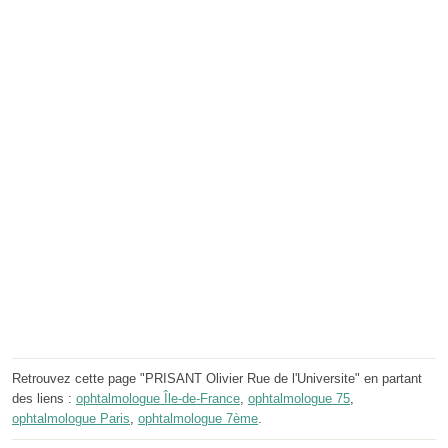
Retrouvez cette page "PRISANT Olivier Rue de l'Universite" en partant
des liens :
ophtalmologue Île-de-France
,
ophtalmologue 75
,
ophtalmologue Paris
,
ophtalmologue 7ème
.