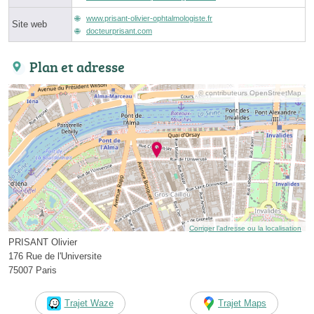
www.prisant-olivier-ophtalmologiste.fr
Site web
docteurprisant.com
Plan et adresse
© contributeurs OpenStreetMap
Corriger l’adresse ou la localisation
PRISANT Olivier
176 Rue de l'Universite
75007 Paris
Trajet Waze
Trajet Maps