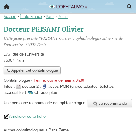
Accueil
>
Île-de-France
>
Paris
>
7ème
Docteur PRISANT Olivier
Cette fiche présente "PRISANT Olivier", ophtalmologue situé
rue de
l'universite
, 75007 Paris.
176 Rue de l'Universite
75007 Paris
📞 Appeler cet ophtalmologue
Ophtalmologue
-
Fermé, ouvre demain à 8h30
Infos :
secteur 2
,
accès
PMR
(entrée adaptée, toilettes
accessibles)
,
CB acceptée
Une personne
recommande
cet ophtalmologue.
Je recommande
Améliorer cette fiche
Autres ophtalmologues à Paris 7ème