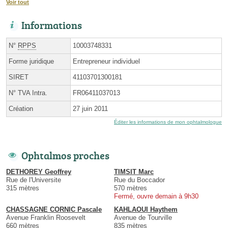
Voir tout
Informations
N°
RPPS
10003748331
Forme juridique
Entrepreneur individuel
SIRET
41103701300181
N° TVA Intra.
FR06411037013
Création
27 juin 2011
Éditer les informations de mon ophtalmologue
Ophtalmos proches
DETHOREY Geoffrey
TIMSIT Marc
Rue de l'Universite
Rue du Boccador
315 mètres
570 mètres
Fermé, ouvre demain à 9h30
CHASSAGNE CORNIC Pascale
KAHLAOUI Haythem
Avenue Franklin Roosevelt
Avenue de Tourville
660 mètres
835 mètres