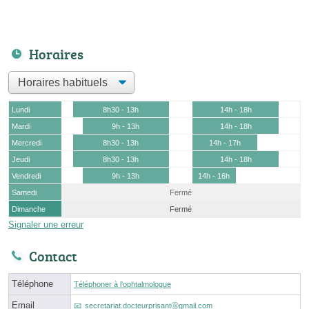
Horaires
Lundi
8h30 - 13h
14h - 18h
Mardi
9h - 13h
14h - 18h
Mercredi
8h30 - 13h
14h - 17h
Jeudi
8h30 - 13h
14h - 18h
Vendredi
9h - 13h
14h - 16h
Samedi
Fermé
Dimanche
Fermé
Signaler une erreur
Contact
Téléphone
Téléphoner à l'ophtalmologue
Email
secretariat.docteurprisantⓐgmail.com