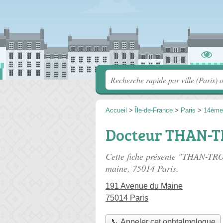
Accueil
>
Île-de-France
>
Paris
>
14ème
Docteur THAN-
Cette fiche présente "THAN-TR
maine
, 75014 Paris.
191 Avenue du Maine
75014 Paris
📞 Appeler cet ophtalmologue