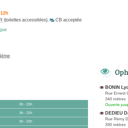
 12h
R
(toilettes accessibles)
,
CB acceptée
gue
14ème
Oph
BONIN Lyd
Rue Ernest 
340 mètres
Ouverte jus
8h - 20h
DEDIEU D
8h - 20h
Rue Rémy D
8h - 20h
390 mètres