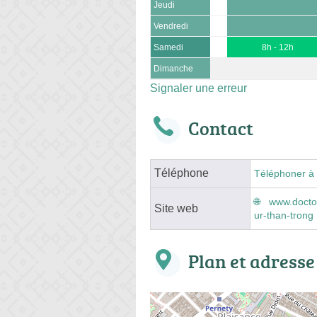
Jeudi
Vendredi
Samedi
8h - 12h
Dimanche
Signaler une erreur
Contact
Téléphone
Téléphoner à 
www.doctol
Site web
ur-than-trong
Plan et adresse