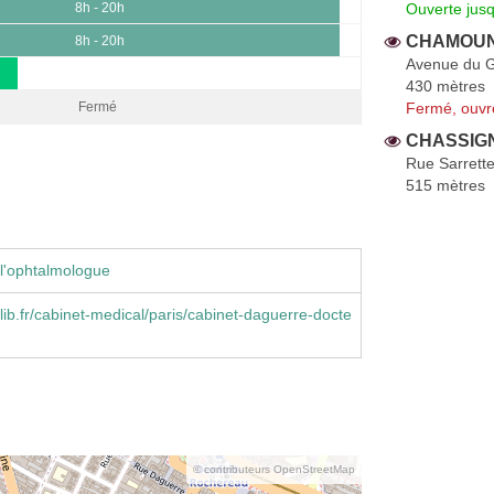
Ouverte jus
8h - 20h
CHAMOUNI
8h - 20h
Avenue du G
430 mètres
Fermé, ouvr
Fermé
CHASSIGN
Rue Sarrett
515 mètres
l'ophtalmologue
ib.fr/cabinet-medical/paris/cabinet-daguerre-docte
© contributeurs OpenStreetMap