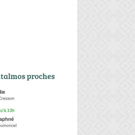
talmos proches
ie
Cresson
qu'à 13h
aphné
umoncel