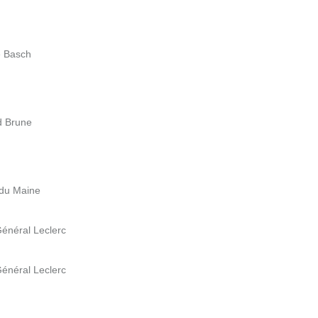
ne Basch
d Brune
 du Maine
Général Leclerc
Général Leclerc