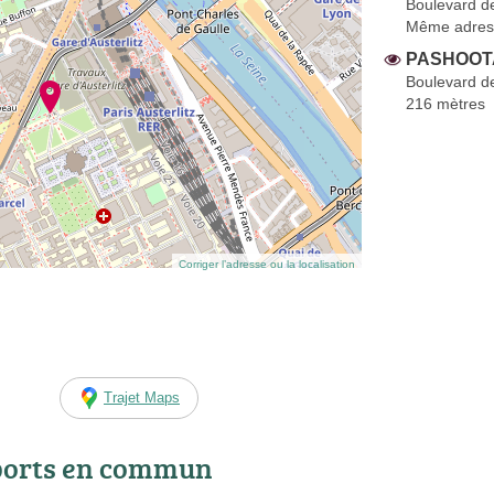
Boulevard de
Même adres
PASHOOT
Boulevard de
216 mètres
Corriger l’adresse ou la localisation
Trajet Maps
ports en commun