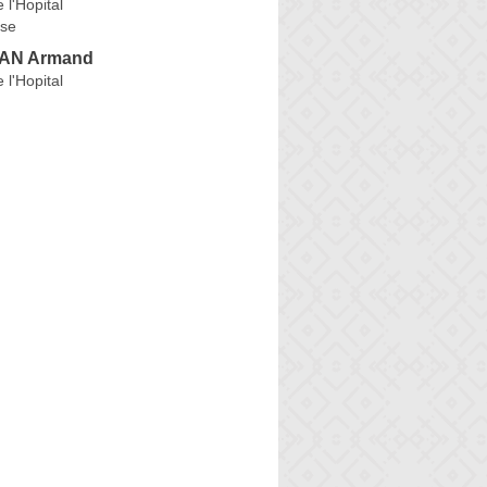
 l'Hopital
se
AN Armand
 l'Hopital