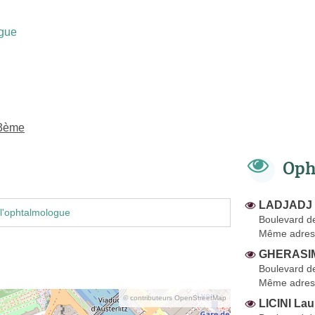
gue
13ème
Oph
LADJADJ 
l'ophtalmologue
Boulevard de
Même adres
GHERASIM
Boulevard de
Même adres
© contributeurs OpenStreetMap
LICINI Lau