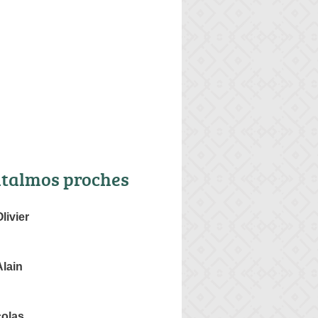
talmos proches
ivier
lain
olas