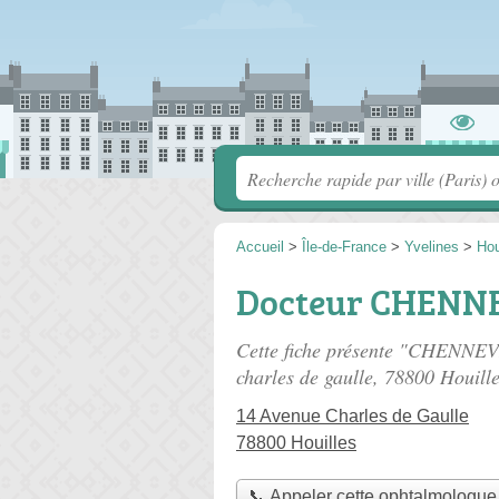
Accueil
>
Île-de-France
>
Yvelines
>
Hou
Docteur CHENN
Cette fiche présente "CHENNEV
charles de gaulle
, 78800 Houille
14 Avenue Charles de Gaulle
78800 Houilles
📞 Appeler cette ophtalmologue