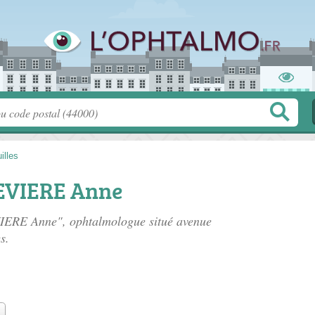
illes
EVIERE Anne
IERE Anne", ophtalmologue situé
avenue
s.