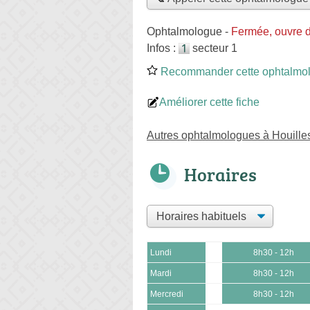
Ophtalmologue
-
Fermée, ouvre 
Infos :
secteur 1
Recommander cette ophtalmo
Améliorer cette fiche
Autres ophtalmologues à Houille
Horaires
Lundi
8h30 - 12h
Mardi
8h30 - 12h
Mercredi
8h30 - 12h