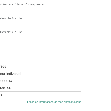
ur-Seine - 7 Rue Robespierre
rles de Gaulle
rles de Gaulle
9965
eur individuel
5600014
438156
89
Éditer les informations de mon ophtalmologue