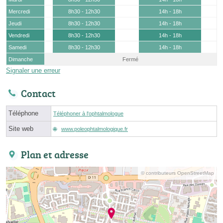
Mercredi
8h30 - 12h30
14h - 18h
Jeudi
8h30 - 12h30
14h - 18h
Vendredi
8h30 - 12h30
14h - 18h
Samedi
8h30 - 12h30
14h - 18h
Dimanche
Fermé
Signaler une erreur
Contact
Téléphone
Téléphoner à l'ophtalmologue
Site web
www.poleophtalmologique.fr
Plan et adresse
© contributeurs OpenStreetMap