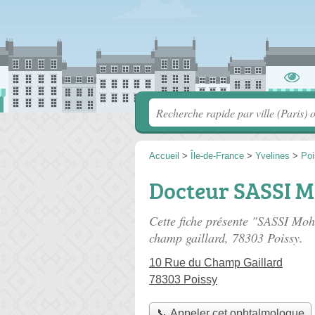
Accueil
>
Île-de-France
>
Yvelines
>
Poi
Docteur SASSI 
Cette fiche présente "SASSI Mo
champ gaillard
, 78303 Poissy.
10 Rue du Champ Gaillard
78303 Poissy
📞 Appeler cet ophtalmologue