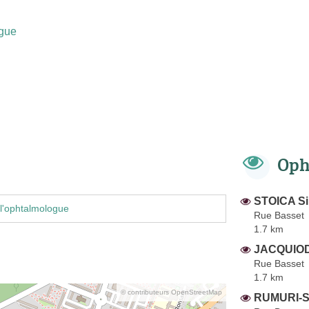
gue
Oph
STOICA S
l'ophtalmologue
Rue Basset
1.7 km
JACQUIOD
Rue Basset
1.7 km
© contributeurs OpenStreetMap
RUMURI-S