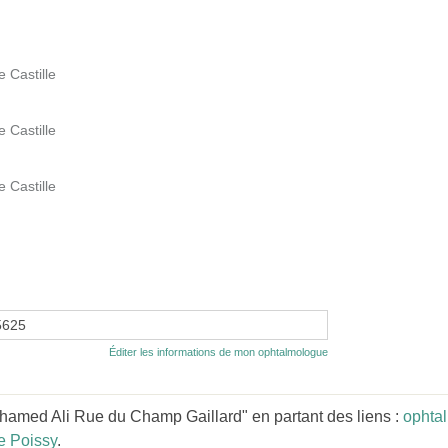
 Castille
 Castille
 Castille
5625
Éditer les informations de mon ophtalmologue
amed Ali Rue du Champ Gaillard" en partant des liens :
ophta
e Poissy
.