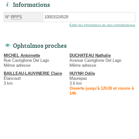
Informations
N°
RPPS
10001524528
Éditer les informations de mon ophtalmologue
Ophtalmos proches
MICHEL Antoinette
DUCHATEAU Nathalie
Rue Castiglione Del Lago
Avenue Castiglione Del Lago
Même adresse
Même adresse
BAILLEAU-LAUVINERIE Claire
HUYNH Odile
Élancourt
Maurepas
3 km
3.6 km
Ouverte jusqu'à 12h30 et rouvre à
14h