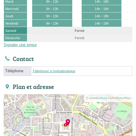
Mardi
9h - 13h
14h - 18h
Mercredi
9h - 13h
14h - 18h
Jeudi
9h - 13h
14h - 18h
Vendredi
9h - 13h
14h - 18h
Samedi
Fermé
Dimanche
Fermé
Signaler une erreur
Contact
Téléphone
Téléphoner à l'ophtalmologue
Plan et adresse
© contributeurs OpenStreetMap