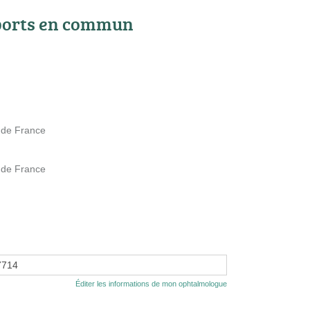
ports en commun
e de France
e de France
7714
Éditer les informations de mon ophtalmologue