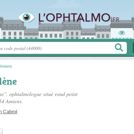
Amiens
lène
ène", ophtalmologue situé
rond point
54 Amiens.
n Cabrol