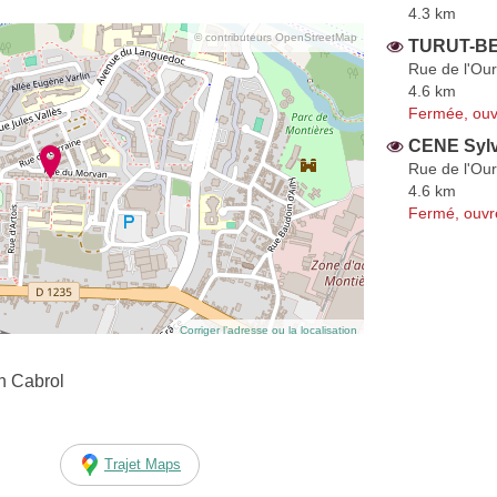
4.3 km
© contributeurs OpenStreetMap
TURUT-BE
Rue de l'Our
4.6 km
Fermée, ouv
CENE Sylv
Rue de l'Our
4.6 km
Fermé, ouvr
Corriger l’adresse ou la localisation
n Cabrol
Trajet Maps