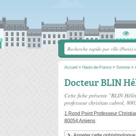
Accueil
>
Hauts-de-France
>
Somme
>
Docteur BLIN Hé
Cette fiche présente "BLIN Hél
professeur christian cabrol
, 800
1 Rond Point Professeur Christia
80054 Amiens
📞 Appeler cette ophtalmologue