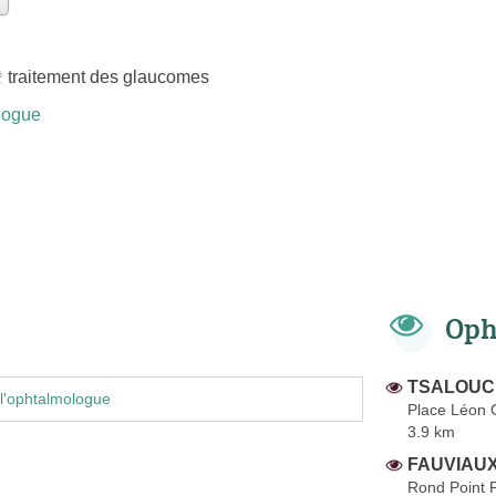
traitement des glaucomes
logue
Oph
TSALOUCH
l'ophtalmologue
Place Léon 
3.9 km
FAUVIAUX
Rond Point P