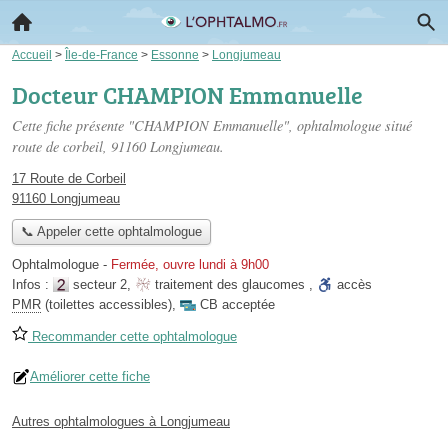
Accueil
>
Île-de-France
>
Essonne
>
Longjumeau
Docteur CHAMPION Emmanuelle
Cette fiche présente "CHAMPION Emmanuelle", ophtalmologue situé
route de corbeil
, 91160 Longjumeau.
17 Route de Corbeil
91160 Longjumeau
📞 Appeler cette ophtalmologue
Ophtalmologue
-
Fermée, ouvre lundi à 9h00
Infos :
secteur 2
,
traitement des glaucomes
,
accès
PMR
(toilettes accessibles)
,
CB acceptée
Recommander cette ophtalmologue
Améliorer cette fiche
Autres ophtalmologues à Longjumeau