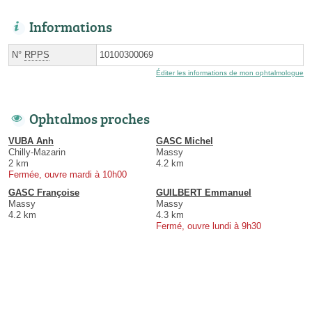
Informations
N°
RPPS
10100300069
Éditer les informations de mon ophtalmologue
Ophtalmos proches
VUBA Anh
GASC Michel
Chilly-Mazarin
Massy
2 km
4.2 km
Fermée, ouvre mardi à 10h00
GASC Françoise
GUILBERT Emmanuel
Massy
Massy
4.2 km
4.3 km
Fermé, ouvre lundi à 9h30