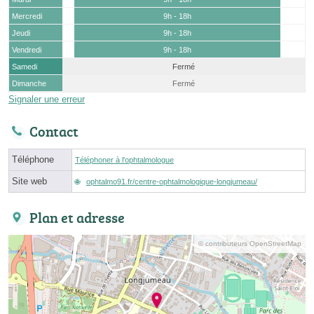
Mercredi
9h - 18h
Jeudi
9h - 18h
Vendredi
9h - 18h
Samedi
Fermé
Dimanche
Fermé
Signaler une erreur
Contact
Téléphone
Téléphoner à l'ophtalmologue
Site web
ophtalmo91.fr/centre-ophtalmologique-longjumeau/
Plan et adresse
© contributeurs OpenStreetMap