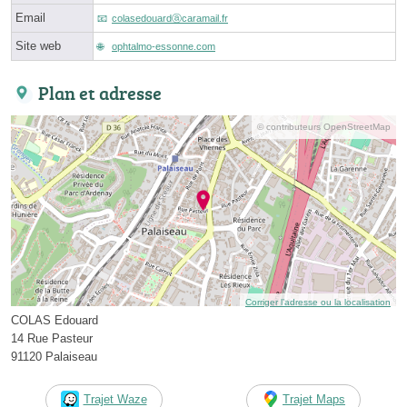
Email
colasedouardⓐcaramail.fr
Site web
ophtalmo-essonne.com
Plan et adresse
© contributeurs OpenStreetMap
Corriger l’adresse ou la localisation
COLAS Edouard
14 Rue Pasteur
91120 Palaiseau
Trajet Waze
Trajet Maps