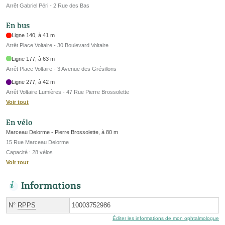
Arrêt Gabriel Péri - 2 Rue des Bas
En bus
Ligne 140, à 41 m
Arrêt Place Voltaire - 30 Boulevard Voltaire
Ligne 177, à 63 m
Arrêt Place Voltaire - 3 Avenue des Grésillons
Ligne 277, à 42 m
Arrêt Voltaire Lumières - 47 Rue Pierre Brossolette
Voir tout
En vélo
Marceau Delorme - Pierre Brossolette, à 80 m
15 Rue Marceau Delorme
Capacité : 28 vélos
Voir tout
Informations
N°
RPPS
10003752986
Éditer les informations de mon ophtalmologue