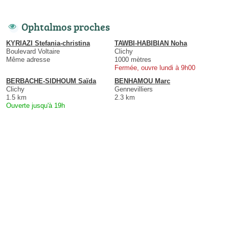
Ophtalmos proches
KYRIAZI Stefania-christina
TAWBI-HABIBIAN Noha
Boulevard Voltaire
Clichy
Même adresse
1000 mètres
Fermée, ouvre lundi à 9h00
BERBACHE-SIDHOUM Saïda
BENHAMOU Marc
Clichy
Gennevilliers
1.5 km
2.3 km
Ouverte jusqu'à 19h