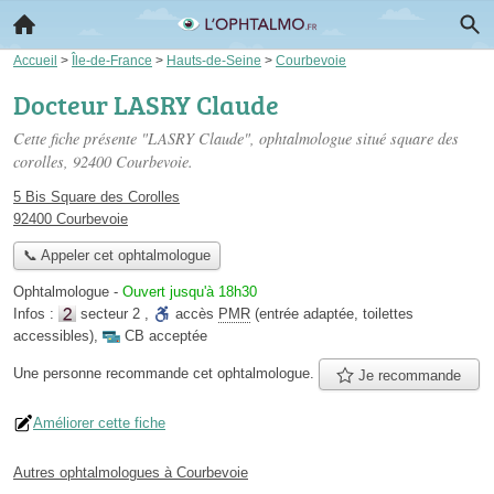
Accueil
>
Île-de-France
>
Hauts-de-Seine
>
Courbevoie
Docteur LASRY Claude
Cette fiche présente "LASRY Claude", ophtalmologue situé
square des
corolles
, 92400 Courbevoie.
5 Bis Square des Corolles
92400 Courbevoie
📞 Appeler cet ophtalmologue
Ophtalmologue
-
Ouvert jusqu'à 18h30
Infos :
secteur 2
,
accès
PMR
(entrée adaptée, toilettes
accessibles)
,
CB acceptée
Une personne
recommande
cet ophtalmologue.
Je recommande
Améliorer cette fiche
Autres ophtalmologues à Courbevoie