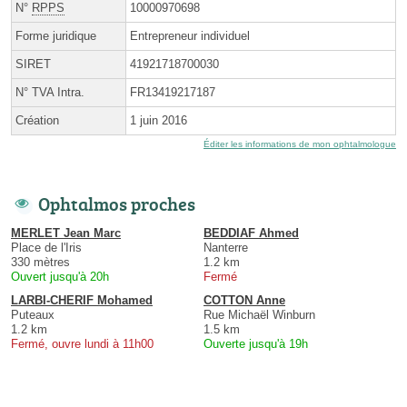
N°
RPPS
10000970698
Forme juridique
Entrepreneur individuel
SIRET
41921718700030
N° TVA Intra.
FR13419217187
Création
1 juin 2016
Éditer les informations de mon ophtalmologue
Ophtalmos proches
MERLET Jean Marc
BEDDIAF Ahmed
Place de l'Iris
Nanterre
330 mètres
1.2 km
Ouvert jusqu'à 20h
Fermé
LARBI-CHERIF Mohamed
COTTON Anne
Puteaux
Rue Michaël Winburn
1.2 km
1.5 km
Fermé, ouvre lundi à 11h00
Ouverte jusqu'à 19h