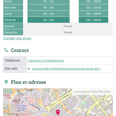
Mardi
9h - 14h
15h - 18h30
Mercredi
9h - 14h
15h - 18h30
Jeudi
9h - 14h
15h - 18h30
Vendredi
9h - 14h
15h - 18h30
Samedi
Fermé
Dimanche
Fermé
Signaler une erreur
Contact
Téléphone
Téléphoner à l'ophtalmologue
Site web
www.doctolib.fr/ophtalmologue/courbevoie/claude-lasry
Plan et adresse
© contributeurs OpenStreetMap