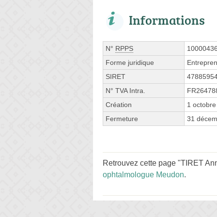
Informations
N°
RPPS
1000043
Forme juridique
Entrepren
SIRET
4788595
N° TVA Intra.
FR26478
Création
1 octobre
Fermeture
31 décem
Retrouvez cette page "TIRET Anne
ophtalmologue Meudon
.