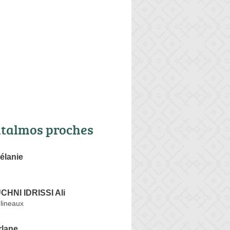
talmos proches
élanie
HNI IDRISSI Ali
lineaux
lane