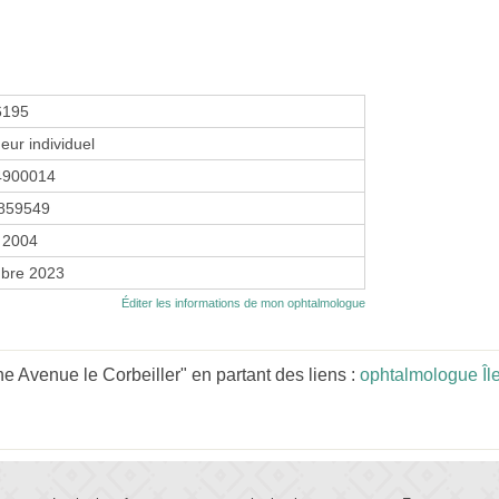
6195
eur individuel
4900014
859549
 2004
bre 2023
Éditer les informations de mon ophtalmologue
 Avenue le Corbeiller" en partant des liens :
ophtalmologue Îl