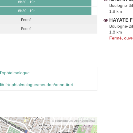
8h30 - 19h
Boulogne-Bil
1.8 km
8h30 - 19h
HAYATE F
Fermé
Boulogne-Bil
Fermé
1.8 km
Fermé, ouvr
l'ophtalmologue
ib.fr/ophtalmologue/meudon/anne-tiret
© contributeurs OpenStreetMap