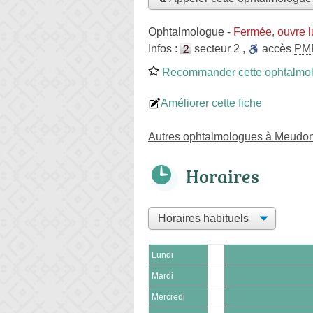
Ophtalmologue
-
Fermée, ouvre l
Infos :
secteur 2
,
accès
PM
Recommander cette ophtalmo
Améliorer cette fiche
Autres ophtalmologues à Meudo
Horaires
Lundi
Mardi
Mercredi