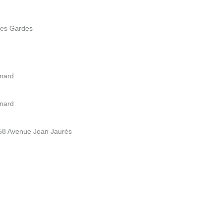
des Gardes
enard
enard
 58 Avenue Jean Jaurès