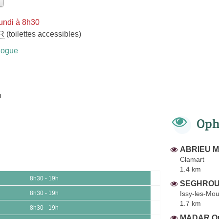
undi à 8h30
R
(toilettes accessibles)
logue
n
Oph
ABRIEU M
Clamart
1.4 km
8h30 - 19h
SEGHROUC
Issy-les-Mou
8h30 - 19h
1.7 km
8h30 - 19h
MADAR Or