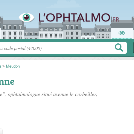
e
>
Meudon
Anne
ne", ophtalmologue situé
avenue le corbeiller
,