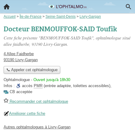
Accueil
>
Île-de-France
>
Seine-Saint-Denis
>
Livry-Gargan
Docteur BENMOUFFOK-SAID Toufik
Cette fiche présente "BENMOUFFOK-SAID Toufik", ophtalmologue situé
allee faidherbe
, 93190 Livry-Gargan.
4 Allee Faidherbe
93190 Livry-Gargan
📞 Appeler cet ophtalmologue
Ophtalmologue
-
Ouvert jusqu'à 18h30
Infos :
accès
PMR
(entrée adaptée, toilettes accessibles)
,
CB acceptée
Recommander cet ophtalmologue
Améliorer cette fiche
Autres ophtalmologues à Livry-Gargan