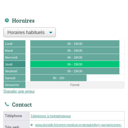
Horaires
Lundi
9h - 18h30
Mardi
9h - 18h30
Mercredi
9h - 18h30
Jeudi
9h - 18h30
Vendredi
9h - 18h30
Samedi
9h - 15h
Dimanche
Fermé
Signaler une erreur
Contact
Téléphone
Téléphoner à l'ophtalmologue
www.doctolib.fr/centre-medical-et-dentaire/livry-gargan/centre-
Site web