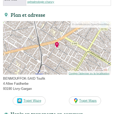
ophtalmologie-chanzy
Plan et adresse
© contributeurs OpenStreetMap
Corriger l’adresse ou la localisation
BENMOUFFOK-SAID Toufik
4 Allee Faidherbe
93190 Livry-Gargan
Trajet Waze
Trajet Maps