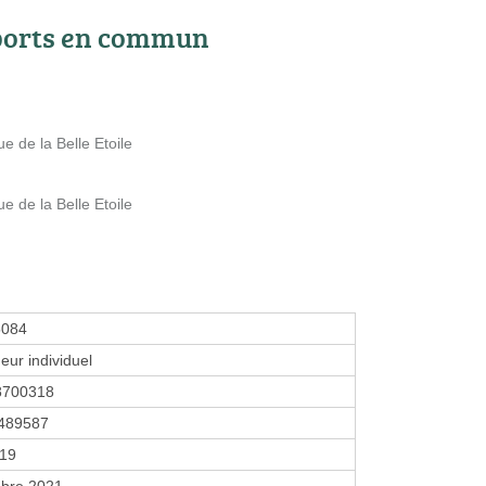
ports en commun
ue de la Belle Etoile
ue de la Belle Etoile
5084
eur individuel
8700318
489587
019
bre 2021