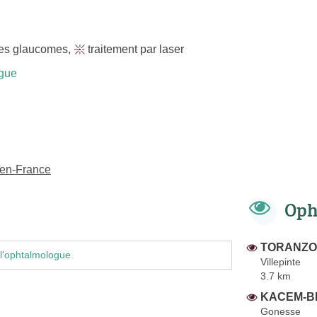
des glaucomes
,
traitement par laser
gue
-en-France
Oph
TORANZO 
l'ophtalmologue
Villepinte
3.7 km
KACEM-BE
Gonesse