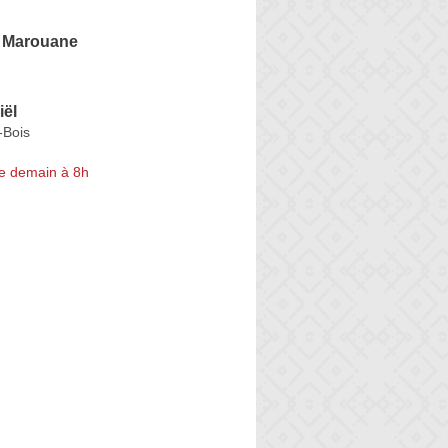
 Marouane
ël
-Bois
e demain à 8h