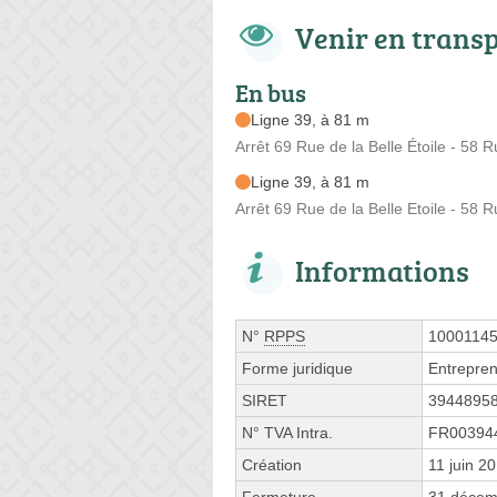
Venir en trans
En bus
Ligne 39, à 81 m
Arrêt 69 Rue de la Belle Étoile - 58 R
Ligne 39, à 81 m
Arrêt 69 Rue de la Belle Etoile - 58 R
Informations
N°
RPPS
1000114
Forme juridique
Entrepren
SIRET
3944895
N° TVA Intra.
FR00394
Création
11 juin 2
Fermeture
31 décem