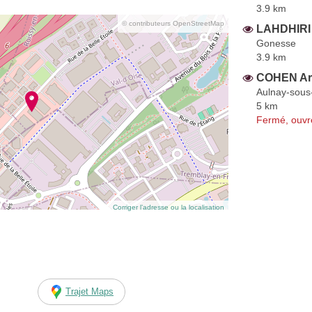
3.9 km
© contributeurs OpenStreetMap
LAHDHIRI
Gonesse
3.9 km
COHEN Ari
Aulnay-sous
5 km
Fermé, ouvr
Corriger l’adresse ou la localisation
Trajet Maps