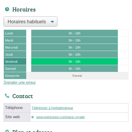
Horaires
Lundi
9h - 18h
Mardi
9h - 18h
Mercredi
9h - 18h
Jeudi
9h - 18h
Vendredi
9h - 18h
Samedi
9h - 18h
Dimanche
Fermé
Signaler une erreur
Contact
Téléphone
Téléphoner à l'ophtalmologue
Site web
www.pointvision.com/paris-royale/
Plan et adresse