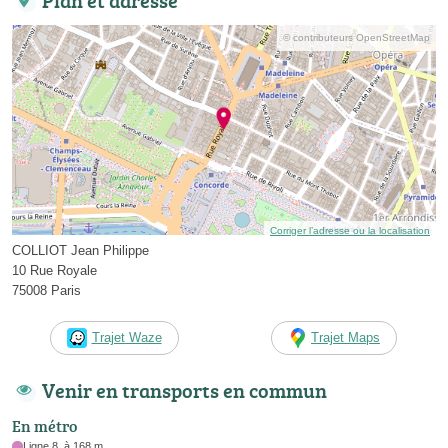
© contributeurs OpenStreetMap
Corriger l’adresse ou la localisation
COLLIOT Jean Philippe
10 Rue Royale
75008 Paris
Trajet Waze
Trajet Maps
Venir en transports en commun
En métro
Ligne 8, à 168 m