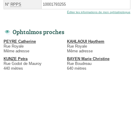
N°
RPPS
10001793255
Éditer les informations de mon ophtalmologue
Ophtalmos proches
PEYRE Catherine
KAHLAOUI Haythem
Rue Royale
Rue Royale
Même adresse
Même adresse
KUNZE Petra
BAYEN Marie Christine
Rue Godot de Mauroy
Rue Boudreau
440 mètres
640 mètres