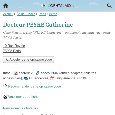
Accueil
>
Île-de-France
>
Paris
>
8ème
Docteur PEYRE Catherine
Cette fiche présente "PEYRE Catherine", ophtalmologue situé
rue royale
,
75008 Paris.
10 Rue Royale
75008 Paris
📞 Appeler cette ophtalmologue
Infos :
secteur 2
,
accès
PMR
(entrée adaptée, toilettes
accessibles)
,
CB acceptée
,
uniquement sur
RDV
Recommander cette ophtalmologue
Améliorer cette fiche
Renseigner les horaires