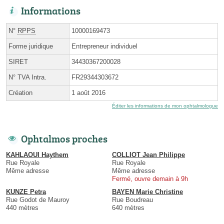
Informations
N°
RPPS
10000169473
Forme juridique
Entrepreneur individuel
SIRET
34430367200028
N° TVA Intra.
FR29344303672
Création
1 août 2016
Éditer les informations de mon ophtalmologue
Ophtalmos proches
KAHLAOUI Haythem
COLLIOT Jean Philippe
Rue Royale
Rue Royale
Même adresse
Même adresse
Fermé, ouvre demain à 9h
KUNZE Petra
BAYEN Marie Christine
Rue Godot de Mauroy
Rue Boudreau
440 mètres
640 mètres